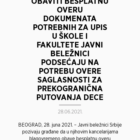
OBAVITI BESPLATNU
OVERU
DOKUMENATA
POTREBNIH ZA UPIS
U ŠKOLE I
FAKULTETE JAVNI
BELEŽNICI
PODSEĆAJU NA
POTREBU OVERE
SAGLASNOSTI ZA
PREKOGRANIČNA
PUTOVANJA DECE
28.06.2021.
BEOGRAD, 28. juna 2021. – Javni beležnici Srbije
pozivaju građane da u njihovim kancelarijama
blagovremeno obave besplatnu overu