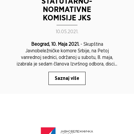
STATUTARNO-
NORMATIVNE
KOMISIJE JKS
10.05.2021.
Beograd, 10. Maja 2021.
- Skupština
Javnobeležničke komore Srbije, na Petoj
vanrednoj sednici, održanoj u subotu, 8. maja,
izabrala je sedam članova Izvršnog odbora, disci...
Saznaj više