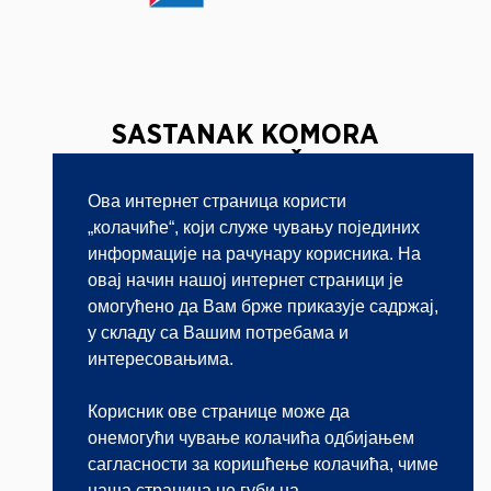
SASTANAK KOMORA
JAVNIH BELEŽNIKA
FRANCUSKE I SRBIJE
Ова интернет страница користи
„колачиће“, који служе чувању појединих
23.03.2021.
информације на рачунару корисника. На
овај начин нашој интернет страници је
Beograd, 23. marta 2021.
– Komore javnih
омогућено да Вам брже приказује садржај,
beležnika Francuske i Srbije održale su danas
у складу са Вашим потребама и
onlajn sastanak na kome je diskutovano o
интересовањима.
nastavku rada na primeni Memoranduma o
saradnji, &s...
Корисник ове странице може да
онемогући чување колачића одбијањем
Saznaj više
сагласности за коришћење колачића, чиме
наша страница не губи на