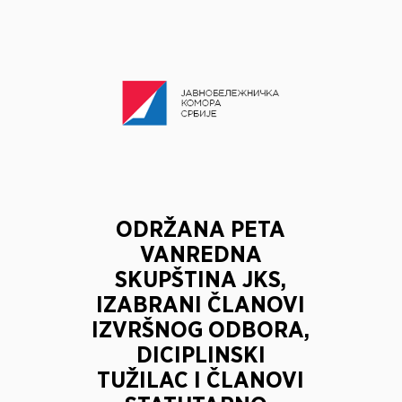
ODRŽANA PETA
VANREDNA
SKUPŠTINA JKS,
IZABRANI ČLANOVI
IZVRŠNOG ODBORA,
DICIPLINSKI
TUŽILAC I ČLANOVI