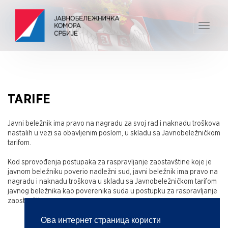
Toggle
navigat
TARIFE
Javni beležnik ima pravo na nagradu za svoj rad i naknadu troškova
nastalih u vezi sa obavljenim poslom, u skladu sa Javnobeležničkom
tarifom.
Kod sprovođenja postupaka za raspravljanje zaostavštine koje je
javnom beležniku poverio nadležni sud, javni beležnik ima pravo na
nagradu i naknadu troškova u skladu sa Javnobeležničkom tarifom
javnog beležnika kao poverenika suda u postupku za raspravljanje
zaostavštine.
Ова интернет страница користи