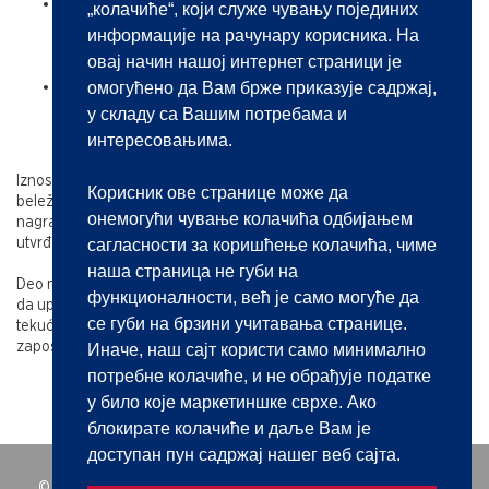
Javnobeležnička tarifa ("Službeni glasnik RS" br. 91/2014,
„колачиће“, који служе чувању појединих
103/2014, 138/2014, 12/2016, 17/2017, 67/2017, 98/2017,
информације на рачунару корисника. На
14/2019, 49/2019, 17/2020, 91/2020, 36/2021 i 59/2025)
овај начин нашој интернет страници је
Javnobeležnička tarifa javnog beležnika kao poverenika
омогућено да Вам брже приказује садржај,
suda u postupku za raspravljanje zaostavštine ("Sl. glasnik
у складу са Вашим потребама и
RS", br. 12/2016 i 62/2025)
интересовањима.
Iznosi utvrđeni navedenim tarifama su obavezujući za sve javne
Корисник ове странице може да
beležnike i ne mogu biti predmet sporazuma kojim bi se odredila
онемогући чување колачића одбијањем
nagrada ili naknada troškova u iznosu drugačijem od iznosa
utvrđenog važećom tarifom.
сагласности за коришћење колачића, чиме
наша страница не губи на
Deo naplaćene nagrade u visini od 30%, javni beležnik je dužan
функционалности, већ је само могуће да
da uplati na račun javnih prihoda koji iznos se raspodeljuje za
се губи на брзини учитавања странице.
tekuće rashode sudova i poboljšanje materijalnog položaja
zaposlenih u sudovima, kao i druge rashode i investicije za sudove.
Иначе, наш сајт користи само минимално
потребне колачиће, и не обрађује податке
у било које маркетиншке сврхе. Ако
блокирате колачиће и даље Вам је
доступан пун садржај нашег веб сајта.
© 2021 | Javnobeležnička komora Srbije. Sva prava zadržana.