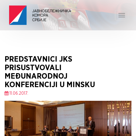
Toggle
navigat
PREDSTAVNICI JKS
PRISUSTVOVALI
MEĐUNARODNOJ
KONFERENCIJI U MINSKU
11.06.2017.