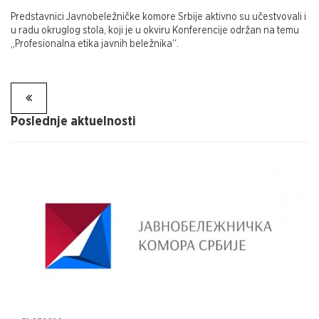
Predstavnici Javnobeležničke komore Srbije aktivno su učestvovali i
u radu okruglog stola, koji je u okviru Konferencije održan na temu
„Profesionalna etika javnih beležnika“.
Poslednje aktuelnosti