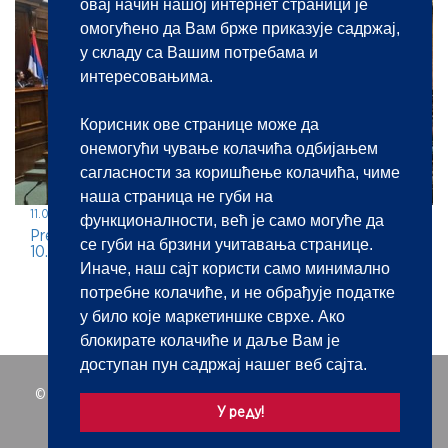
овај начин нашој интернет страници је
омогућено да Вам брже приказује садржај,
у складу са Вашим потребама и
интересовањима.
Корисник ове странице може да
онемогући чување колачића одбијањем
сагласности за коришћење колачића, чиме
наша страница не губи на
11.05.2026.
функционалности, већ је само могуће да
Predstavljanje javnobeležničke profesije na jubilarnom
се губи на брзини учитавања странице.
10. BEKOP-u
Иначе, наш сајт користи само минимално
потребне колачиће, и не обрађује податке
у било које маркетиншке сврхе. Ако
блокирате колачиће и даље Вам је
доступан пун садржај нашег веб сајта.
© 2021 | Javnobeležnička komora Srbije. Sva prava zadržana.
У реду!