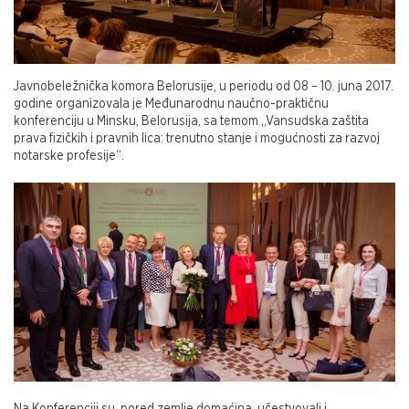
Javnobeležnička komora Belorusije, u periodu od 08 – 10. juna 2017.
godine organizovala je Međunarodnu naučno-praktičnu
konferenciju u Minsku, Belorusija, sa temom „Vansudska zaštita
prava fizičkih i pravnih lica: trenutno stanje i mogućnosti za razvoj
notarske profesije“.
Na Konferenciji su, pored zemlje domaćina, učestvovali i