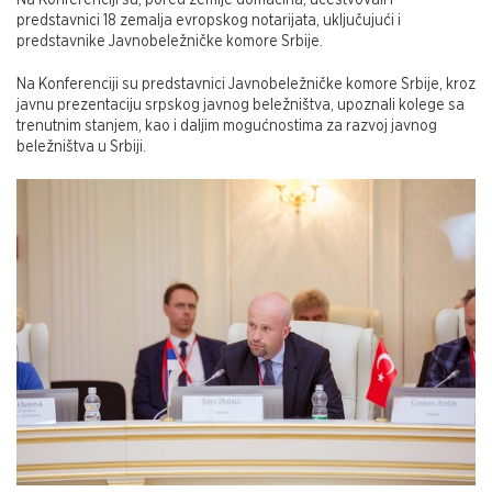
predstavnici 18 zemalja evropskog notarijata, uključujući i
predstavnike Javnobeležničke komore Srbije.
Na Konferenciji su predstavnici Javnobeležničke komore Srbije, kroz
javnu prezentaciju srpskog javnog beležništva, upoznali kolege sa
trenutnim stanjem, kao i daljim mogućnostima za razvoj javnog
beležništva u Srbiji.