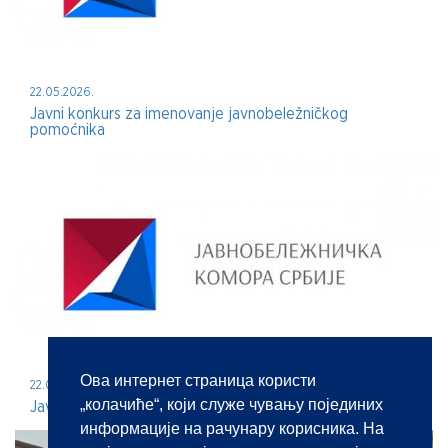
22.05.2026.
Javni konkurs za imenovanje javnobeležničkog
pomoćnika
Ова интернет страница користи
22.05.2026.
„колачиће“, који служе чувању појединих
Javni konkurs za imenovanje javnog beležnika
информације на рачунару корисника. На