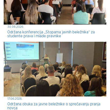
30.06.2026.
Održana konferencija „Stopama javnih beležnika“ za
studente prava i mlade pravnike
17.06.2026.
Održana obuka za javne beležnike o sprečavanju pranja
novca