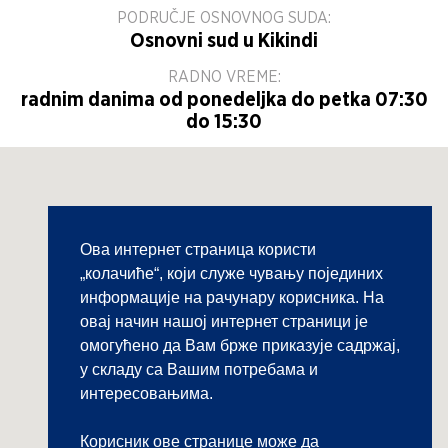
PODRUČJE OSNOVNOG SUDA:
Osnovni sud u Kikindi
RADNO VREME:
radnim danima od ponedeljka do petka 07:30
do 15:30
Ова интернет страница користи
„колачиће“, који служе чувању појединих
информације на рачунару корисника. На
овај начин нашој интернет страници је
омогућено да Вам брже приказује садржај,
у складу са Вашим потребама и
интересовањима.
Корисник ове странице може да