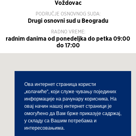
Voždovac
PODRUČJE OSNOVNOG SUDA:
Drugi osnovni sud u Beogradu
RADNO VREME:
radnim danima od ponedeljka do petka 09:00
do 17:00
Ова интернет страница користи
„колачиће“, који служе чувању појединих
информације на рачунару корисника. На
овај начин нашој интернет страници је
омогућено да Вам брже приказује садржај,
у складу са Вашим потребама и
интересовањима.