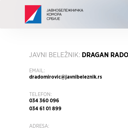
JAVNI BELEŽNIK:
DRAGAN RADO
EMAIL:
dradomirovic@javnibeleznik.rs
TELEFON:
034 360 096
034 61 01 899
ADRESA: