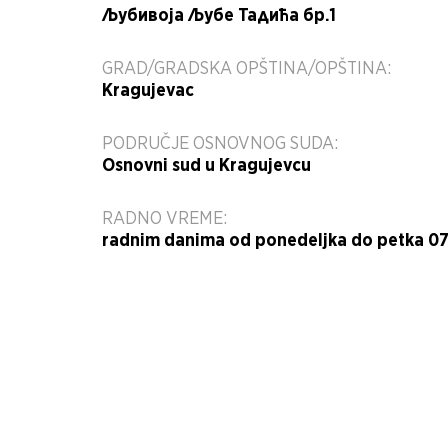
Љубивоја Љубе Тадића бр.1
GRAD/GRADSKA OPŠTINA/OPŠTINA:
Kragujevac
PODRUČJE OSNOVNOG SUDA:
Osnovni sud u Kragujevcu
RADNO VREME:
radnim danima od ponedeljka do petka 07