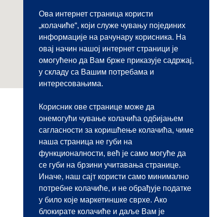
Ова интернет страница користи
„колачиће“, који служе чувању појединих
информације на рачунару корисника. На
овај начин нашој интернет страници је
омогућено да Вам брже приказује садржај,
у складу са Вашим потребама и
интересовањима.
Корисник ове странице може да
онемогући чување колачића одбијањем
сагласности за коришћење колачића, чиме
наша страница не губи на
функционалности, већ је само могуће да
се губи на брзини учитавања странице.
Иначе, наш сајт користи само минимално
потребне колачиће, и не обрађује податке
у било које маркетиншке сврхе. Ако
блокирате колачиће и даље Вам је