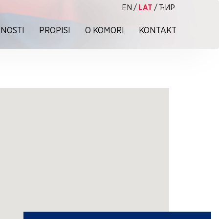
EN
/
LAT
/
ЋИР
NOSTI
PROPISI
O KOMORI
KONTAKT