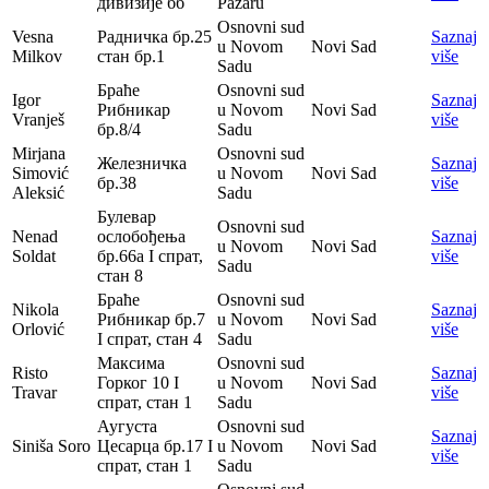
дивизије бб
Pazaru
Osnovni sud
Vesna
Радничка бр.25
Saznaj
u Novom
Novi Sad
Milkov
стан бр.1
više
Sadu
Браће
Osnovni sud
Igor
Saznaj
Рибникар
u Novom
Novi Sad
Vranješ
više
бр.8/4
Sadu
Mirjana
Osnovni sud
Железничка
Saznaj
Simović
u Novom
Novi Sad
бр.38
više
Aleksić
Sadu
Булевар
Osnovni sud
Nenad
ослобођења
Saznaj
u Novom
Novi Sad
Soldat
бр.66а I спрат,
više
Sadu
стан 8
Браће
Osnovni sud
Nikola
Saznaj
Рибникар бр.7
u Novom
Novi Sad
Orlović
više
I спрат, стан 4
Sadu
Максима
Osnovni sud
Risto
Saznaj
Горког 10 I
u Novom
Novi Sad
Travar
više
спрат, стан 1
Sadu
Аугуста
Osnovni sud
Saznaj
Siniša Soro
Цесарца бр.17 I
u Novom
Novi Sad
više
спрат, стан 1
Sadu