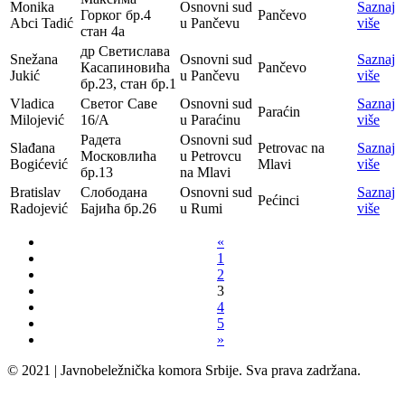
Monika
Osnovni sud
Saznaj
Горког бр.4
Pančevo
Abci Tadić
u Pančevu
više
стан 4а
др Светислава
Snežana
Osnovni sud
Saznaj
Касапиновића
Pančevo
Jukić
u Pančevu
više
бр.23, стан бр.1
Vladica
Светог Саве
Osnovni sud
Saznaj
Paraćin
Milojević
16/А
u Paraćinu
više
Радета
Osnovni sud
Slađana
Petrovac na
Saznaj
Московлића
u Petrovcu
Bogićević
Mlavi
više
бр.13
na Mlavi
Bratislav
Слободана
Osnovni sud
Saznaj
Pećinci
Radojević
Бајића бр.26
u Rumi
više
«
1
2
3
4
5
»
© 2021 | Javnobeležnička komora Srbije. Sva prava zadržana.