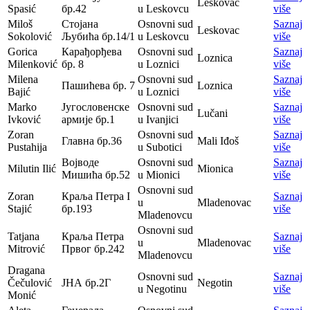
Leskovac
Spasić
бр.42
u Leskovcu
više
Miloš
Стојана
Osnovni sud
Saznaj
Leskovac
Sokolović
Љубића бр.14/1
u Leskovcu
više
Gorica
Карађорђева
Osnovni sud
Saznaj
Loznica
Milenković
бр. 8
u Loznici
više
Milena
Osnovni sud
Saznaj
Пашићева бр. 7
Loznica
Bajić
u Loznici
više
Marko
Југословенске
Osnovni sud
Saznaj
Lučani
Ivković
армије бр.1
u Ivanjici
više
Zoran
Osnovni sud
Saznaj
Главна бр.36
Mali Iđoš
Pustahija
u Subotici
više
Војводе
Osnovni sud
Saznaj
Milutin Ilić
Mionica
Мишића бр.52
u Mionici
više
Osnovni sud
Zoran
Краља Петра I
Saznaj
u
Mladenovac
Stajić
бр.193
više
Mladenovcu
Osnovni sud
Tatjana
Краља Петра
Saznaj
u
Mladenovac
Mitrović
Првог бр.242
više
Mladenovcu
Dragana
Osnovni sud
Saznaj
Čečulović
ЈНА бр.2Г
Negotin
u Negotinu
više
Monić