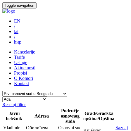
Toggle navigation
EN
/
lat
/
ћир
Kancelarije
Tarife
Usluge
Aktuelnosti
Propisi
O Komori
Kontakt
Resetuj filter
Područje
Javni
Grad/Gradska
Adresa
osnovnog
beležnik
opština/Opština
suda
Vladimir
Обилићева
Osnovni sud
Saznaj
Kruševac