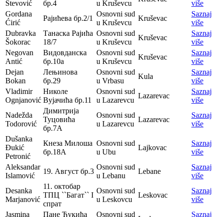
Stevović
бр.4
u Kruševcu
više
Gordana
Osnovni sud
Saznaj
Рајићева бр.2/1
Kruševac
Ćirić
u Kruševcu
više
Dubravka
Танаска Рајића
Osnovni sud
Saznaj
Kruševac
Šokorac
18/7
u Kruševcu
više
Negovan
Видовданска
Osnovni sud
Saznaj
Kruševac
Antić
бр.10а
u Kruševcu
više
Dejan
Лењинова
Osnovni sud
Saznaj
Kula
Bokan
бр.29
u Vrbasu
više
Vladimir
Николе
Osnovni sud
Saznaj
Lazarevac
Ognjanović
Вујачића бр.11
u Lazarevcu
više
Димитрија
Nadežda
Osnovni sud
Saznaj
Туцовића
Lazarevac
Todorović
u Lazarevcu
više
бр.7А
Dušanka
Кнеза Милоша
Osnovni sud
Saznaj
Đukić
Lajkovac
бр.18А
u Ubu
više
Petronić
Aleksandar
Osnovni sud
Saznaj
19. Август бр.3
Lebane
Islamović
u Lebanu
više
11. октобар
Desanka
Osnovni sud
Saznaj
ТПЦ ``Багат`` I
Leskovac
Marjanović
u Leskovcu
više
спрат
Jasmina
Пане Ђукића
Osnovni sud
Saznaj