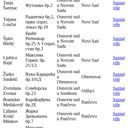
Osnovni sud
Tanja
Saznaj
Футошка бр.2
u Novom
Novi Sad
Šarenac
više
Sadu
Радничка бр.2,
Osnovni sud
Tatjana
Saznaj
први спрат,
u Novom
Novi Sad
Lončar
više
локал бр.10
Sadu
Браће
Osnovni sud
Špiro
Рибникар
Saznaj
u Novom
Novi Sad
Blešić
бр.25 А I спрат,
više
Sadu
стан бр.3
Максима
Osnovni sud
Ljubica
Saznaj
Горког бр.
u Novom
Novi Sad
Bajić
više
21/1/2
Sadu
Osnovni sud
Žarko
Вука Караџића
Saznaj
u
Obrenovac
Sinđelić
бр.101Д
više
Obrenovcu
Zvezdana
Сомборска
Osnovni sud
Saznaj
Odžaci
Zvonar
бр.23
u Somboru
više
Branislav
Карађорђева
Osnovni sud
Saznaj
Pančevo
Medaković
бр.2Е
u Pančevu
više
Ljiljana
Жарка
Osnovni sud
Saznaj
Krstić
Зрењанина
Pančevo
u Pančevu
više
Milakov
бр.7
Максима