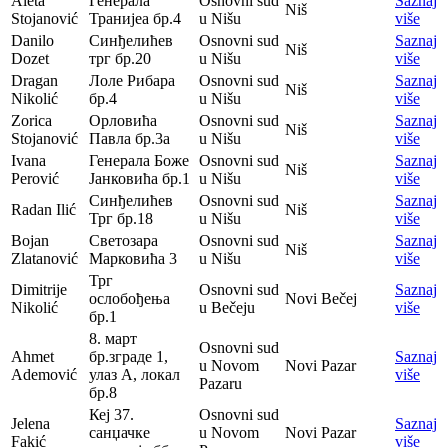
Aleta
Генерала
Osnovni sud
Saznaj
Niš
Stojanović
Транијеа бр.4
u Nišu
više
Danilo
Синђелићев
Osnovni sud
Saznaj
Niš
Dozet
трг бр.20
u Nišu
više
Dragan
Лоле Рибара
Osnovni sud
Saznaj
Niš
Nikolić
бр.4
u Nišu
više
Zorica
Орловића
Osnovni sud
Saznaj
Niš
Stojanović
Павла бр.3а
u Nišu
više
Ivana
Генерала Боже
Osnovni sud
Saznaj
Niš
Perović
Јанковића бр.1
u Nišu
više
Синђелићев
Osnovni sud
Saznaj
Radan Ilić
Niš
Трг бр.18
u Nišu
više
Bojan
Светозара
Osnovni sud
Saznaj
Niš
Zlatanović
Марковића 3
u Nišu
više
Трг
Dimitrije
Osnovni sud
Saznaj
ослобођења
Novi Bečej
Nikolić
u Bečeju
više
бр.1
8. март
Osnovni sud
Ahmet
бр.зграде 1,
Saznaj
u Novom
Novi Pazar
Ademović
улаз А, локал
više
Pazaru
бр.8
Кеј 37.
Osnovni sud
Jelena
Saznaj
санџачке
u Novom
Novi Pazar
Fakić
više