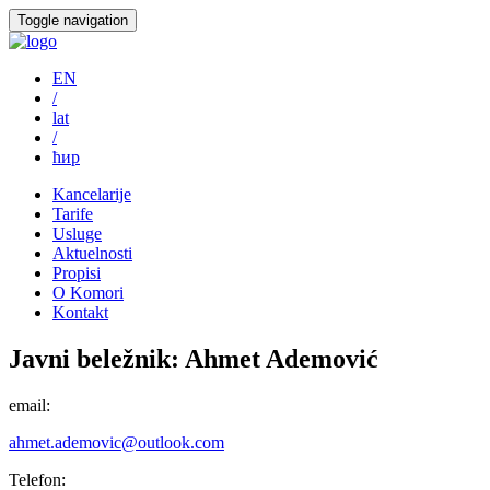
Toggle navigation
EN
/
lat
/
ћир
Kancelarije
Tarife
Usluge
Aktuelnosti
Propisi
O Komori
Kontakt
Javni beležnik:
Ahmet Ademović
email:
ahmet.ademovic@outlook.com
Telefon: