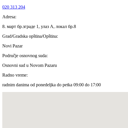
020 313 204
Adresa:
8. март бр.зграде 1, улаз А, локал бр.8
Grad/Gradska opština/Opština:
Novi Pazar
Područje osnovnog suda:
Osnovni sud u Novom Pazaru
Radno vreme:
radnim danima od ponedeljka do petka 09:00 do 17:00