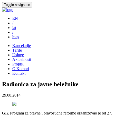
Toggle navigation
EN
/
lat
/
ћир
Kancelarije
Tarife
Usluge
Aktuelnosti
Propisi
O Komori
Kontakt
Radionica za javne beležnike
29.08.2014.
GIZ Program za pravne i pravosudne reforme organizovao je od 27.