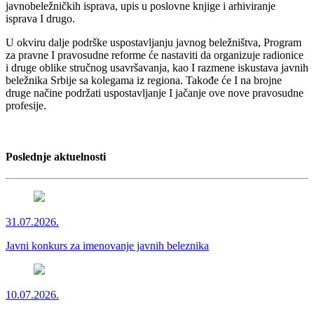
javnobeležničkih isprava, upis u poslovne knjige i arhiviranje
isprava I drugo.
U okviru dalje podrške uspostavljanju javnog beležništva, Program
za pravne I pravosudne reforme će nastaviti da organizuje radionice
i druge oblike stručnog usavršavanja, kao I razmene iskustava javnih
beležnika Srbije sa kolegama iz regiona. Takođe će I na brojne
druge načine podržati uspostavljanje I jačanje ove nove pravosudne
profesije.
Poslednje aktuelnosti
31.07.2026.
Javni konkurs za imenovanje javnih beleznika
10.07.2026.