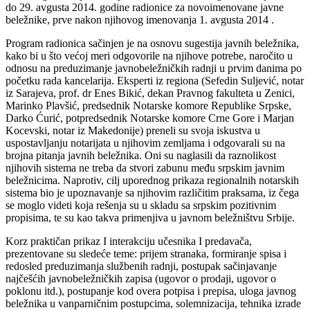
do 29. avgusta 2014. godine radionice za novoimenovane javne
beležnike, prve nakon njihovog imenovanja 1. avgusta 2014 .
Program radionica sačinjen je na osnovu sugestija javnih beležnika,
kako bi u što većoj meri odgovorile na njihove potrebe, naročito u
odnosu na preduzimanje javnobeležničkih radnji u prvim danima po
početku rada kancelarija. Eksperti iz regiona (Sefedin Suljević, notar
iz Sarajeva, prof. dr Enes Bikić, dekan Pravnog fakulteta u Zenici,
Marinko Plavšić, predsednik Notarske komore Republike Srpske,
Darko Ćurić, potpredsednik Notarske komore Crne Gore i Marjan
Kocevski, notar iz Makedonije) preneli su svoja iskustva u
uspostavljanju notarijata u njihovim zemljama i odgovarali su na
brojna pitanja javnih beležnika. Oni su naglasili da raznolikost
njihovih sistema ne treba da stvori zabunu među srpskim javnim
beležnicima. Naprotiv, cilj uporednog prikaza regionalnih notarskih
sistema bio je upoznavanje sa njihovim različitim praksama, iz čega
se moglo videti koja rešenja su u skladu sa srpskim pozitivnim
propisima, te su kao takva primenjiva u javnom beležništvu Srbije.
Korz praktičan prikaz I interakciju učesnika I predavača,
prezentovane su sledeće teme: prijem stranaka, formiranje spisa i
redosled preduzimanja službenih radnji, postupak sačinjavanje
najčešćih javnobeležničkih zapisa (ugovor o prodaji, ugovor o
poklonu itd.), postupanje kod overa potpisa i prepisa, uloga javnog
beležnika u vanparničnim postupcima, solemnizacija, tehnika izrade