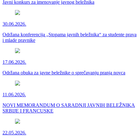
Javni konkurs za imenovanje javnog beležnika
30.06.2026.
Održana konferencija „Stopama javnih beležnika“ za studente prava
i mlade pravnike
17.06.2026.
Održana obuka za javne beležnike o sprečavanju pranja novca
11.06.2026.
NOVI MEMORANDUM O SARADNJI JAVNIH BELEŽNIKA
SRBIJE I FRANCUSKE
22.05.2026.